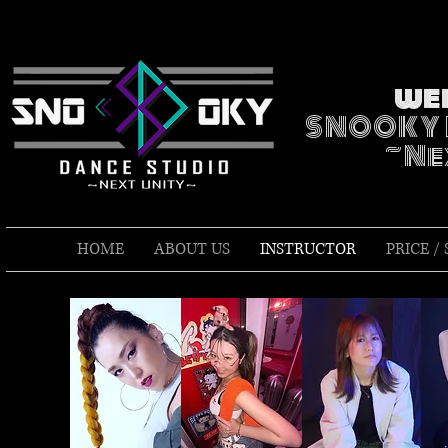
we
SNOOKY 
​~N
HOME
ABOUT US
INSTRUCTOR
PRICE /