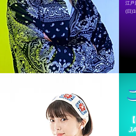
江
(日
)1
【
J