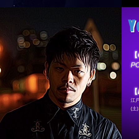
Y
【
PO
【
江
(土