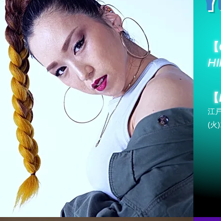
Y
【
H
【
江
(火