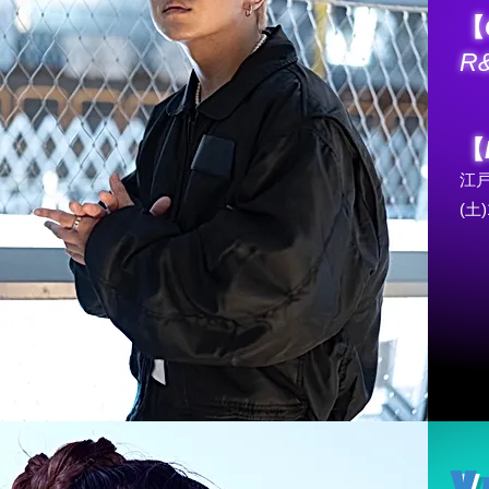
【
R
【
江
(土