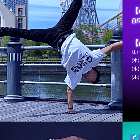
【
B
【
江
(水)
(水)
(木)