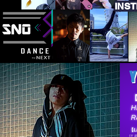
​INS
Y
H
R
【
L
江