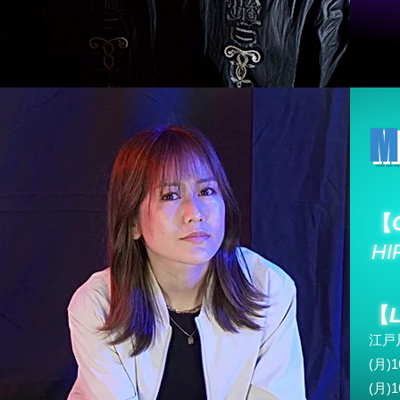
M
【
HI
【
江
(月
)1
(月)1