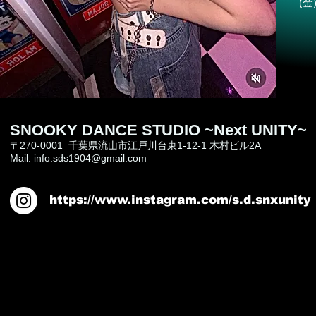
(金)
SNOOKY DANCE STUDIO ~Next UNITY~
〒270-0001 千葉県流山市江戸川台東1-12-1 木村ビル2A
​Mail:
info.sds1904@gmail.com
https://www.instagram.com/s.d.snxunity