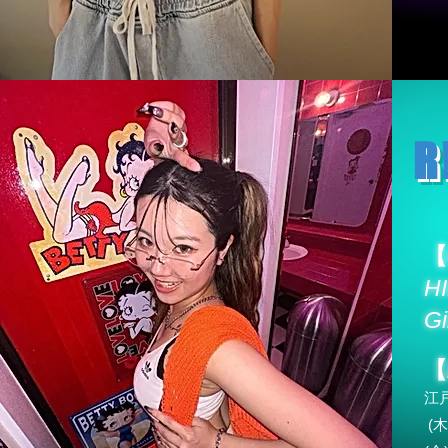
R
【
H
Gi
【
江
(木)